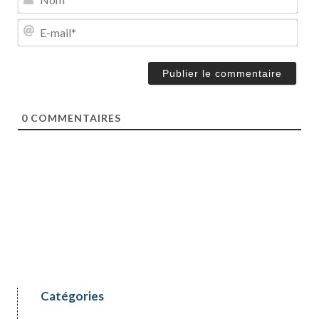
o
m
E
*
-
m
a
i
l
*
0
COMMENTAIRES
Catégories