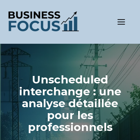
Aller
au
contenu
Men
Unscheduled
interchange : une
analyse détaillée
pour les
professionnels