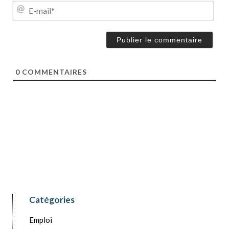
m
E
*
-
m
a
i
l
*
0
COMMENTAIRES
Catégories
Emploi