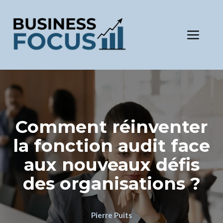
Aller
au
contenu
Men
Comment réinventer
la fonction audit face
aux nouveaux défis
des organisations ?
Pierre Puits