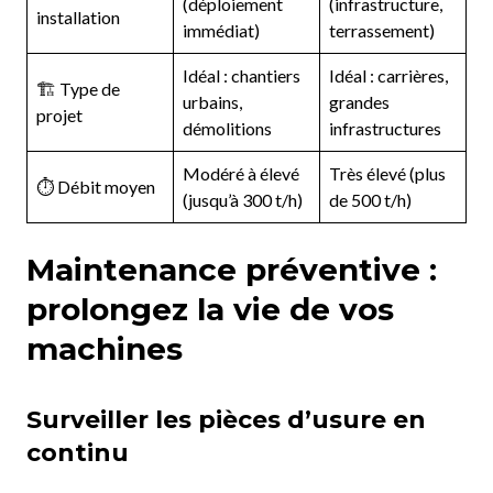
(déploiement
(infrastructure,
installation
immédiat)
terrassement)
Idéal : chantiers
Idéal : carrières,
🏗️ Type de
urbains,
grandes
projet
démolitions
infrastructures
Modéré à élevé
Très élevé (plus
⏱️ Débit moyen
(jusqu’à 300 t/h)
de 500 t/h)
Maintenance préventive :
prolongez la vie de vos
machines
Surveiller les pièces d’usure en
continu