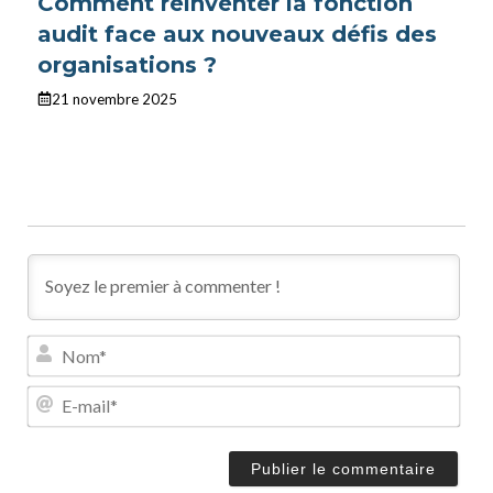
Comment réinventer la fonction
audit face aux nouveaux défis des
organisations ?
21 novembre 2025
N
o
m
E
*
-
m
a
i