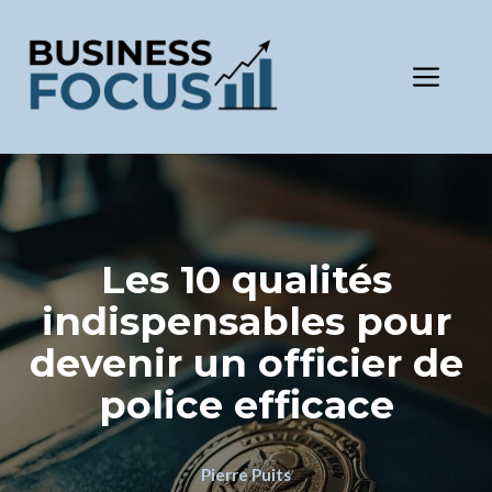
Aller
au
contenu
Men
Les 10 qualités
indispensables pour
devenir un officier de
police efficace
Pierre Puits